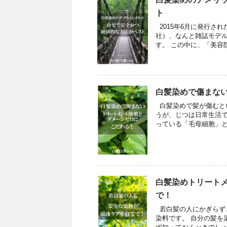
ト
2015年6月に発行さ
社）、なんと雑誌モデル
す。 この中に、「美容院
白髪染めで傷まな
白髪染めで髪が傷むと
うが、じつは日常生活で
っている「毛母細胞」と
白髪染めトリート
で！
若白髪の人にかぎらず
染料です。 自分の髪を