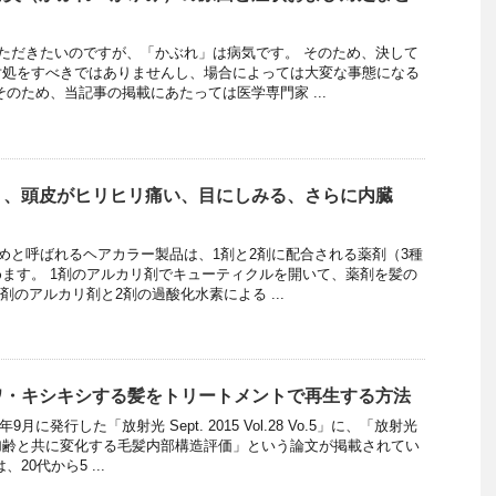
ただきたいのですが、「かぶれ」は病気です。 そのため、決して
対処をすべきではありませんし、場合によっては大変な事態になる
そのため、当記事の掲載にあたっては医学専門家 ...
リ、頭皮がヒリヒリ痛い、目にしみる、さらに内臓
と呼ばれるヘアカラー製品は、1剤と2剤に配合される薬剤（3種
ます。 1剤のアルカリ剤でキューティクルを開いて、薬剤を髪の
剤のアルカリ剤と2剤の過酸化水素による ...
ワ・キシキシする髪をトリートメントで再生する方法
月に発行した「放射光 Sept. 2015 Vol.28 Vo.5」に、「放射光
加齢と共に変化する毛髪内部構造評価」という論文が掲載されてい
20代から5 ...