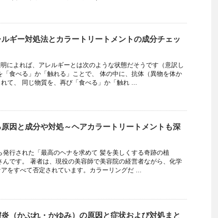
レルギー対処法とカラートリートメントの成分チェッ
説明によれば、アレルギーとは次のような状態だそうです（意訳し
を「食べる」か「触れる」ことで、 体の中に、抗体（異物を体か
て、 同じ物質を、再び「食べる」か「触れ ...
る原因と成分や対処～ヘアカラートリートメントも深
から発行された「最高のヘナを求めて 髪を美しくする奇跡の植
さんです。 著者は、現役の美容師で美容院の経営者ながら、化学
アをすべて否定されています。カラーリングだ ...
膚炎（かぶれ・かゆみ）の原因と症状および対処まと