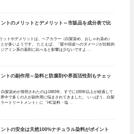
メントのメリットとデメリット～市販品を成分表で比
リットやデメリットは、ヘアカラー（白髪染め、おしゃれ染め）
とが多いようです。 たとえば、「髪や頭皮へのダメージが比較的
ジアミン系の薬剤に比べると影響は少ないですよ ...
メントの副作用～染料と防腐剤や界面活性剤もチェッ
白髪染めが発明されたのは1883年、すでに100年以上が経過して
界中で多くの人が副作用に悩まされてきました。 いっぽう、白髪
ートリートメント）に「HC染料・塩 ...
ントの安全は天然100%ナチュラル染料がポイント