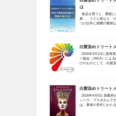
白髪染めトリート
は
食品を買うと、裏面に
麦」、うどん粉なら「小
つけ以外に雑菌の繁殖な
白髪染めトリート
2016年3月1日に新
ー協会（JHCA）によ
けのものとして、白髪染め
白髪染めトリート
2016年4月5日 原
ンヘラ・ブラボさんです
は、著者の長年にわたる美