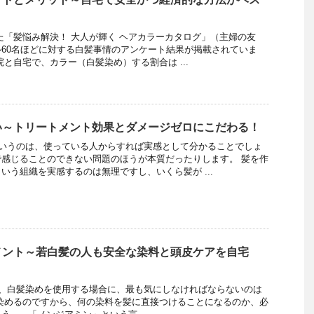
れた「髪悩み解決！ 大人が輝く ヘアカラーカタログ」（主婦の友
60名ほどに対する白髪事情のアンケート結果が掲載されていま
と自宅で、カラー（白髪染め）する割合は ...
い～トリートメント効果とダメージゼロにこだわる！
いうのは、使っている人からすれば実感として分かることでしょ
感じることのできない問題のほうが本質だったりします。 髪を作
いう組織を実感するのは無理ですし、いくら髪が ...
メント～若白髪の人も安全な染料と頭皮ケアを自宅
、白髪染めを使用する場合に、最も気にしなければならないのは
染めるのですから、何の染料を髪に直接つけることになるのか、必