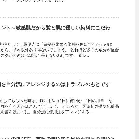
う。 「ノンジアミン」という言 ...
メント～敏感肌だから髪と肌に優しい染料にこだわ
基準として、最優先は「白髪を染める染料を何にするか」のは
から、それ以外あり得ないでしょう。 どれほど多くの成分が配合
クが大きければ元も子もないわけです。 &nb ...
間を自分流にアレンジするのはトラブルのもとです
方してもらった時は、袋に用法（1日に何回か、1回の用量、な
れを守る人がほとんどでしょう。 ところが、医薬部外品や化粧品
明書を読まずに、自分流に使用法をアレンジする ...