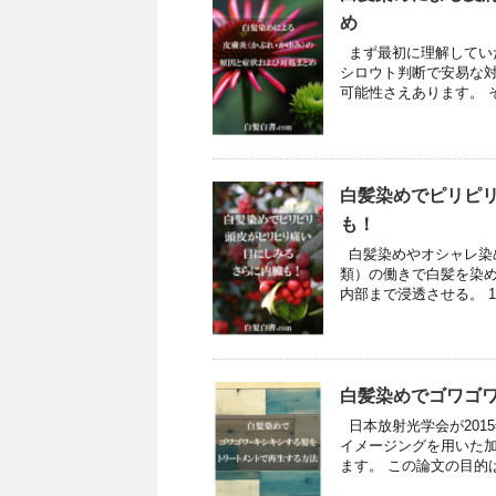
め
まず最初に理解してい
シロウト判断で安易な
可能性さえあります。 
白髪染めでピリピ
も！
白髪染めやオシャレ染め
類）の働きで白髪を染め
内部まで浸透させる。 1
白髪染めでゴワゴ
日本放射光学会が2015年9
イメージングを用いた
ます。 この論文の目的は、