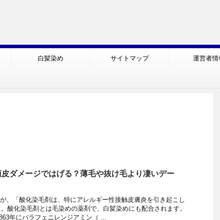
白髪染め
サイトマップ
運営者情
頭皮ダメージではげる？薄毛や抜け毛より凄いデー
者庁が、「酸化染毛剤は、特にアレルギー性接触皮膚炎を引き起こし
た。酸化染毛剤とは毛染めの薬剤で、白髪染めにも配合されます。
863年にパラフェニレンジアミン（ ...