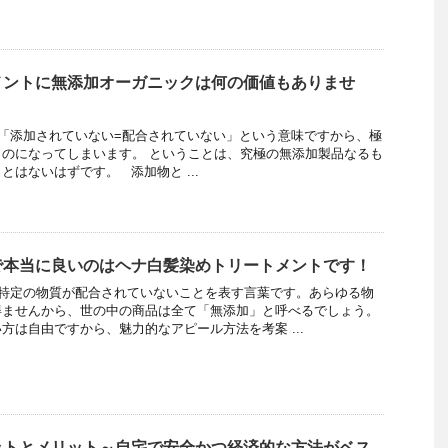
メントに無添加オーガニックは何の価値もありませ
「添加されていない=配合されていない」という意味ですから、極
のになってしまいます。 ということは、究極の無添加製品なるも
はないはずです。 添加物と ...
で本当に良いのはヘナ白髪染めトリートメントです！
特定の物質が配合されていないことを表す言葉です。あらゆる物
得ませんから、世の中の商品は全て「無添加」と呼べるでしょう。
方は自由ですから、魅力的なアピール方法を考案 ...
ットとメリット～自宅で安全かつ経済的な方法がベス