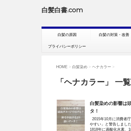
白髪白書.com
白髪の原因
白髪の対策・改善
プライバシーポリシー
HOME
>
白髪染め
>
ヘナカラー
>
「ヘナカラー」 一覧
白髪染めの影響は
タ！
2015年10月に消費
やすい」と警告しまし
1818年に過酸化水素、1