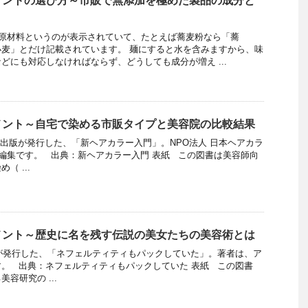
メントの選び方～市販で無添加を極めた製品の成分と
原材料というのが表示されていて、たとえば蕎麦粉なら「蕎
麦」とだけ記載されています。 麺にすると水を含みますから、味
どにも対応しなければならず、どうしても成分が増え ...
メント～自宅で染める市販タイプと美容院の比較結果
美容出版が発行した、「新ヘアカラー入門」。NPO法人 日本ヘアカラ
る編集です。 出典：新ヘアカラー入門 表紙 この図書は美容師向
（ ...
メント～歴史に名を残す伝説の美女たちの美容術とは
書房が発行した、「ネフェルティティもパックしていた」。著者は、ア
。 出典：ネフェルティティもパックしていた 表紙 この図書
容研究の ...