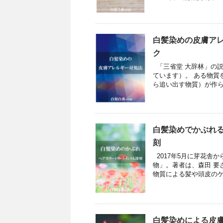
白髪染めの皮膚ア
ク
「三省堂 大辞林」の
ています）。 ある物質
ら追い出す物質）が作られ
白髪染めでかぶれ
刻
2017年5月に芽花舎
物」。著者は、森田 要
物質による髪や頭皮のケ
白髪染めによる皮