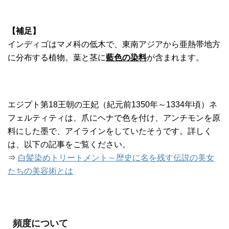
【補足】
インディゴはマメ科の低木で、東南アジアから亜熱帯地方
に分布する植物。葉と茎に
藍色の染料
が含まれます。
エジプト第18王朝の王妃（紀元前1350年～1334年頃）ネ
フェルティティは、爪にヘナで色を付け、アンチモンを原
料にした墨で、アイラインをしていたそうです。詳しく
は、以下の記事をご覧ください。
⇒
白髪染めトリートメント～歴史に名を残す伝説の美女
たちの美容術とは
頻度について