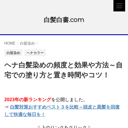
白髪白書.com
HOME
>
白髪染め
>
白髪染め
ヘナカラー
ヘナ白髪染めの頻度と効果や方法～自
宅での塗り方と置き時間やコツ！
2023年の新ランキング
を公開しました。
⇒
白髪対策おすすめベスト３を比較～頭皮と黒髪を回復
して快適な毎日を！
△上のリンクをクリック△