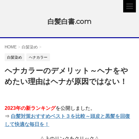
白髪白書.com
HOME
>
白髪染め
>
白髪染め
ヘナカラー
ヘナカラーのデメリット～ヘナをや
めたい理由はヘナが原因ではない！
2023年の新ランキング
を公開しました。
⇒
白髪対策おすすめベスト３を比較～頭皮と黒髪を回復
して快適な毎日を！
△上のリンクをクリック△