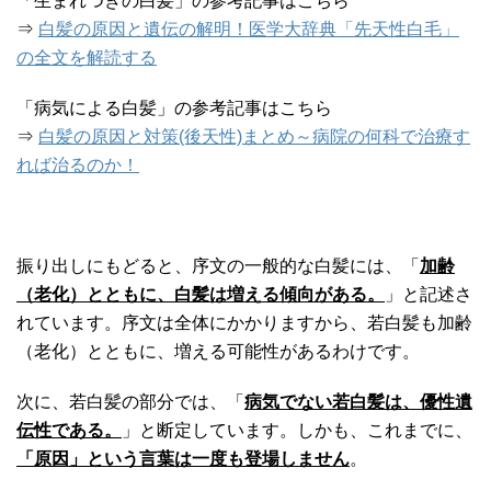
「生まれつきの白髪」の参考記事はこちら
⇒
白髪の原因と遺伝の解明！医学大辞典「先天性白毛」
の全文を解読する
「病気による白髪」の参考記事はこちら
⇒
白髪の原因と対策(後天性)まとめ～病院の何科で治療す
れば治るのか！
振り出しにもどると、序文の一般的な白髪には、「
加齢
（老化）とともに、白髪は増える傾向がある。
」と記述さ
れています。序文は全体にかかりますから、若白髪も加齢
（老化）とともに、増える可能性があるわけです。
次に、若白髪の部分では、「
病気でない若白髪は、優性遺
伝性である。
」と断定しています。しかも、これまでに、
「原因」という言葉は一度も登場しません
。