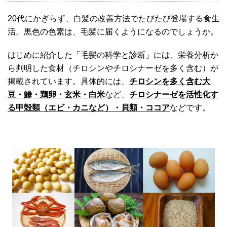
20代にかぎらず、白髪の改善方法でたびたび登場する食生
活。黒色の色素は、毛髪に届くようになるのでしょうか。
はじめに紹介した「毛髪の科学と診断」には、栄養分析か
ら判明した食材（チロシンやチロシナーゼを多く含む）が
掲載されています。具体的には、
チロシンを多く含む大
豆・鯵・鶏卵・玄米・白米
など、
チロシナーゼを活性化す
る甲殻類（エビ・カニなど）・貝類・ココア
などです。