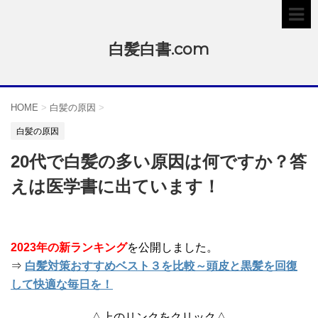
白髪白書.com
HOME
>
白髪の原因
>
白髪の原因
20代で白髪の多い原因は何ですか？答
えは医学書に出ています！
2023年の新ランキング
を公開しました。
⇒
白髪対策おすすめベスト３を比較～頭皮と黒髪を回復
して快適な毎日を！
△上のリンクをクリック△