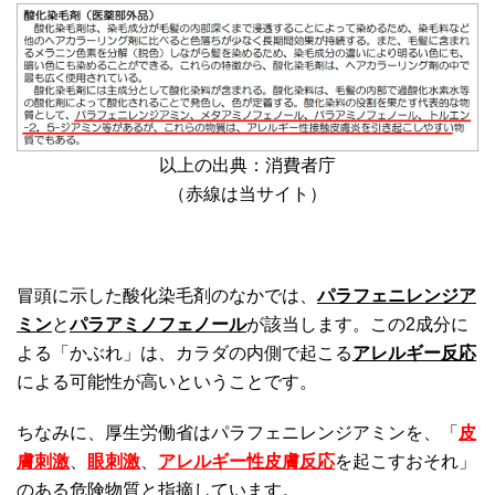
以上の出典：消費者庁
（赤線は当サイト）
冒頭に示した酸化染毛剤のなかでは、
パラフェニレンジア
ミン
と
パラアミノフェノール
が該当します。この2成分に
よる「かぶれ」は、カラダの内側で起こる
アレルギー反応
による可能性が高いということです。
ちなみに、厚生労働省はパラフェニレンジアミンを、「
皮
膚刺激
、
眼刺激
、
アレルギー性皮膚反応
を起こすおそれ」
のある危険物質と指摘しています。