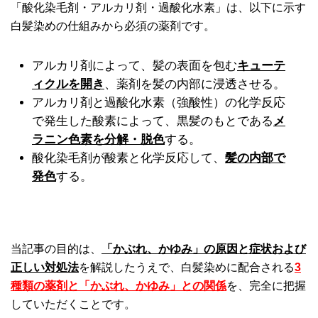
「酸化染毛剤・アルカリ剤・過酸化水素」は、以下に示す
白髪染めの仕組みから必須の薬剤です。
アルカリ剤によって、髪の表面を包む
キューテ
ィクルを開き
、薬剤を髪の内部に浸透させる。
アルカリ剤と過酸化水素（強酸性）の化学反応
で発生した酸素によって、黒髪のもとである
メ
ラニン色素を分解・脱色
する。
酸化染毛剤が酸素と化学反応して、
髪の内部で
発色
する。
当記事の目的は、
「かぶれ、かゆみ」の原因と症状および
正しい対処法
を解説したうえで、白髪染めに配合される
3
種類の薬剤と「かぶれ、かゆみ」との関係
を、完全に把握
していただくことです。