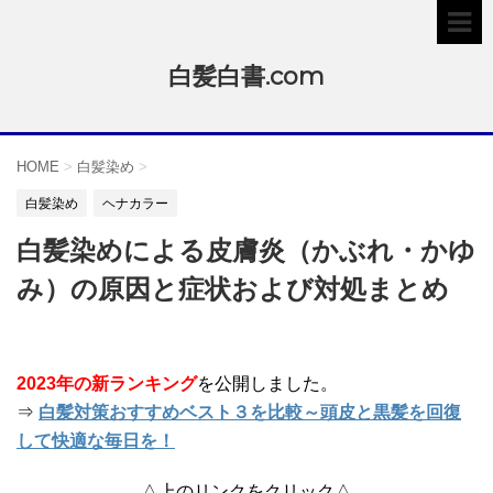
白髪白書.com
HOME
>
白髪染め
>
白髪染め
ヘナカラー
白髪染めによる皮膚炎（かぶれ・かゆ
み）の原因と症状および対処まとめ
2023年の新ランキング
を公開しました。
⇒
白髪対策おすすめベスト３を比較～頭皮と黒髪を回復
して快適な毎日を！
△上のリンクをクリック△