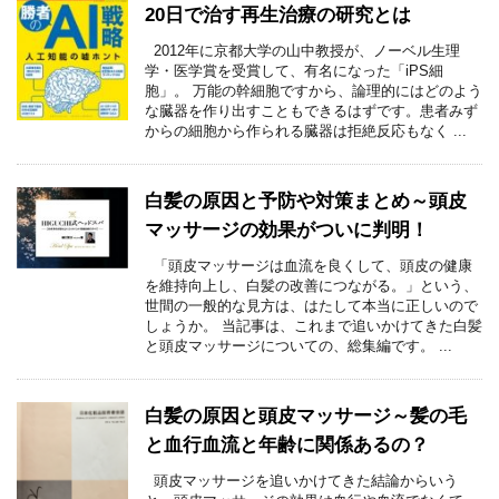
20日で治す再生治療の研究とは
2012年に京都大学の山中教授が、ノーベル生理
学・医学賞を受賞して、有名になった「iPS細
胞」。 万能の幹細胞ですから、論理的にはどのよう
な臓器を作り出すこともできるはずです。患者みず
からの細胞から作られる臓器は拒絶反応もなく ...
白髪の原因と予防や対策まとめ～頭皮
マッサージの効果がついに判明！
「頭皮マッサージは血流を良くして、頭皮の健康
を維持向上し、白髪の改善につながる。」という、
世間の一般的な見方は、はたして本当に正しいので
しょうか。 当記事は、これまで追いかけてきた白髪
と頭皮マッサージについての、総集編です。 ...
白髪の原因と頭皮マッサージ～髪の毛
と血行血流と年齢に関係あるの？
頭皮マッサージを追いかけてきた結論からいう