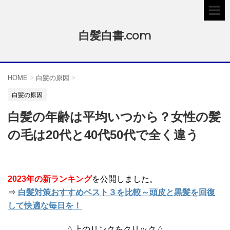
白髪白書.com
HOME
>
白髪の原因
>
白髪の原因
白髪の年齢は平均いつから？女性の髪
の毛は20代と40代50代で全く違う
2023年の新ランキング
を公開しました。
⇒
白髪対策おすすめベスト３を比較～頭皮と黒髪を回復
して快適な毎日を！
△上のリンクをクリック△