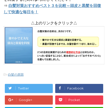
⇒
白髪対策おすすめベスト３を比較～頭皮と黒髪を回復
して快適な毎日を！
△上のリンクをクリック△
-
白髪の原因
Twitter
Facebook
Google+
Pocket