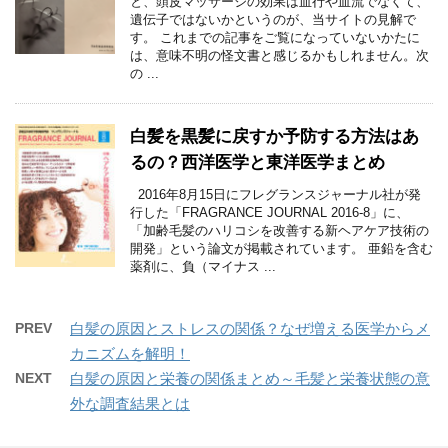
と、頭皮マッサージの効果は血行や血流でなくて、
遺伝子ではないかというのが、当サイトの見解で
す。 これまでの記事をご覧になっていないかたに
は、意味不明の怪文書と感じるかもしれません。次
の ...
白髪を黒髪に戻すか予防する方法はあ
るの？西洋医学と東洋医学まとめ
2016年8月15日にフレグランスジャーナル社が発
行した「FRAGRANCE JOURNAL 2016-8」に、
「加齢毛髪のハリコシを改善する新ヘアケア技術の
開発」という論文が掲載されています。 亜鉛を含む
薬剤に、負（マイナス ...
PREV
白髪の原因とストレスの関係？なぜ増える医学からメ
カニズムを解明！
NEXT
白髪の原因と栄養の関係まとめ～毛髪と栄養状態の意
外な調査結果とは