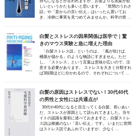
持ちになるとか言われますが、お金よりも黒髪が欲
しいというかたも多いと思います。 「世間のうわさ
話」や「昔からの言い伝え」はいったん置いてお
き、冷静に事実を見つめてみませんか。科学の世 ...
白髪とストレスの因果関係は医学で｜驚
きのマウス実験と急に増えた理由
「白髪ストレス説」というのは、「風が吹けば、
桶屋が儲かる」のような物語にすぎません。ただ
し、「ストレス」という言葉は意味が広いので、注
意する必要があります。 ストレスを大きく分類すれ
ば3段階ほどに分かれるので、それぞれについて ...
白髪の原因はストレスでない！30代40代
の男性と女性には共通点が
30代や40代になると目立ってくる白髪。長いあい
だ、ストレスが原因として語られてきました。当サ
イトの認識を最初に述べておきますと、白髪ストレ
ス説は根拠のない「言い伝え」です。 いまだに世間
はストレス説であふれていますが、少なく ...