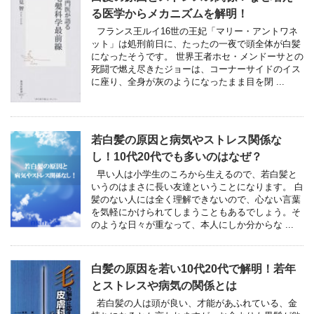
る医学からメカニズムを解明！
フランス王ルイ16世の王妃「マリー・アントワネ
ット」は処刑前日に、たったの一夜で頭全体が白髪
になったそうです。 世界王者ホセ・メンドーサとの
死闘で燃え尽きたジョーは、コーナーサイドのイス
に座り、全身が灰のようになったまま目を閉 ...
若白髪の原因と病気やストレス関係な
し！10代20代でも多いのはなぜ？
早い人は小学生のころから生えるので、若白髪と
いうのはまさに長い友達ということになります。 白
髪のない人には全く理解できないので、心ない言葉
を気軽にかけられてしまうこともあるでしょう。そ
のような日々が重なって、本人にしか分からな ...
白髪の原因を若い10代20代で解明！若年
とストレスや病気の関係とは
若白髪の人は頭が良い、才能があふれている、金