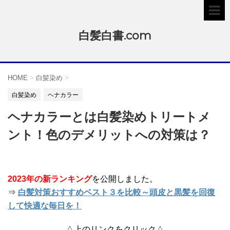
白髪白書.com
HOME
>
白髪染め
>
白髪染め
ヘナカラー
ヘナカラーとは白髪染めトリートメ
ント！色のデメリットへの対策は？
2023年の新ランキング
を公開しました。
⇒
白髪対策おすすめベスト３を比較～頭皮と黒髪を回復
して快適な毎日を！
△上のリンクをクリック△