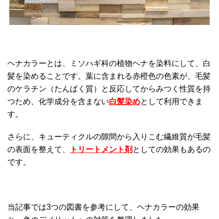
ヘナカラーとは、ミソハギ科の植物ヘナを染料にして、白
髪を染めることです。葉に含まれる赤橙色の色素が、毛髪
のケラチン（たんぱく質）と反応してからみつく性質を持
つため、化学成分を含まない
白髪染め
として利用できま
す。
さらに、キューティクルの隙間から入りこむ繊維質が毛髪
の表面を整えて、
トリートメント剤
としての効果もあるの
です。
当記事では3つの図書を参考にして、ヘナカラーの効果